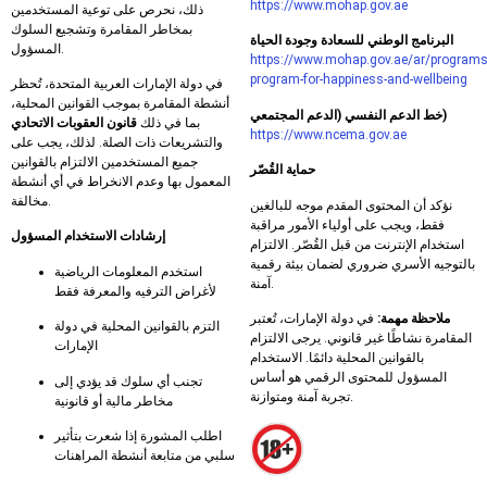
https://www.mohap.gov.ae
ذلك، نحرص على توعية المستخدمين
بمخاطر المقامرة وتشجيع السلوك
البرنامج الوطني للسعادة وجودة الحياة
المسؤول.
https://www.mohap.gov.ae/ar/programs
program-for-happiness-and-wellbeing
في دولة الإمارات العربية المتحدة، تُحظر
أنشطة المقامرة بموجب القوانين المحلية،
خط الدعم النفسي (الدعم المجتمعي)
بما في ذلك
قانون العقوبات الاتحادي
https://www.ncema.gov.ae
والتشريعات ذات الصلة. لذلك، يجب على
جميع المستخدمين الالتزام بالقوانين
حماية القُصّر
المعمول بها وعدم الانخراط في أي أنشطة
مخالفة.
نؤكد أن المحتوى المقدم موجه للبالغين
فقط، ويجب على أولياء الأمور مراقبة
إرشادات الاستخدام المسؤول
استخدام الإنترنت من قبل القُصّر. الالتزام
بالتوجيه الأسري ضروري لضمان بيئة رقمية
استخدم المعلومات الرياضية
آمنة.
لأغراض الترفيه والمعرفة فقط
ملاحظة مهمة:
في دولة الإمارات، تُعتبر
التزم بالقوانين المحلية في دولة
المقامرة نشاطًا غير قانوني. يرجى الالتزام
الإمارات
بالقوانين المحلية دائمًا. الاستخدام
المسؤول للمحتوى الرقمي هو أساس
تجنب أي سلوك قد يؤدي إلى
تجربة آمنة ومتوازنة.
مخاطر مالية أو قانونية
اطلب المشورة إذا شعرت بتأثير
سلبي من متابعة أنشطة المراهنات